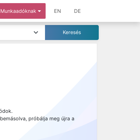
Munkaadóknak
EN
DE
kódok.
 bemásolva, próbálja meg újra a